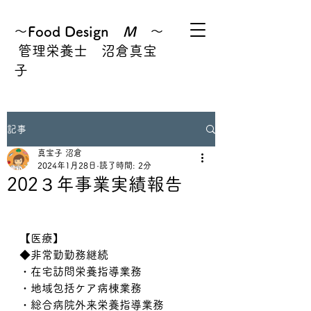
～Food Design
M
～
管理栄養士 沼倉真宝
子
記事
真宝子 沼倉
2024年1月28日
読了時間: 2分
202３年事業実績報告
【医療】
◆非常勤勤務継続　
・在宅訪問栄養指導業務
・地域包括ケア病棟業務
・総合病院外来栄養指導業務