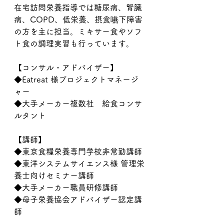
在宅訪問栄養指導では糖尿病、腎臓
病、COPD、低栄養、摂食嚥下障害
の方を主に担当。ミキサー食やソフ
ト食の調理実習も行っています。
【コンサル・アドバイザー】
◆Eatreat 様プロジェクトマネージ
ャー
◆大手メーカー複数社　給食コンサ
ルタント
【講師】
◆東京食糧栄養専門学校非常勤講師
◆東洋システムサイエンス様 管理栄
養士向けセミナー講師
◆大手メーカー職員研修講師
◆母子栄養協会アドバイザー認定講
師