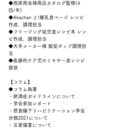
◆西原商会様商品カタログ監修(4 
回/年)
◆Akachan と!離乳食ページ レシピ
作成、調理担当
◆フリージング幼児食レシピ本 レシ
ピ作成、調理担当
◆大手メーカー様 販促ポップ調理担
当
◆医療的ケア児のミキサー食レシピ
提供
【コラム】
◆コラム執筆
・肥満症ガイドラインについて
・学会参加レポート
・摂食嚥下リハビリテーション学会
分類2021について
・災害備蓄について